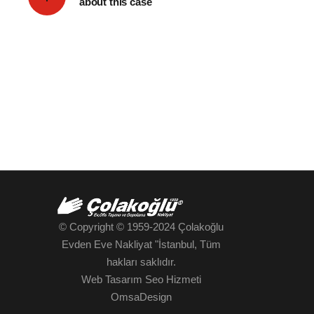
about this case
© Copyright © 1959-2024
Çolakoğlu
Evden Eve Nakliyat "İstanbul
, Tüm
hakları saklıdır.
Web Tasarım Seo Hizmeti
OmsaDesign