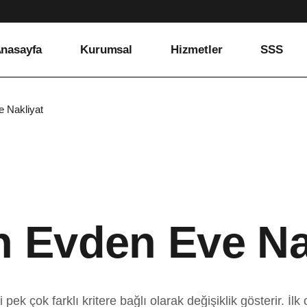
nasayfa
Kurumsal
Hizmetler
SSS
Evden Eve Nakliyat
 Nakliyat
Askılı Tekstil
Taşımacılığı
Parsiyel Taşımacılık
Ev Taşıma
Büro Taşıma
 Evden Eve Na
Ofis Taşıma
Villa Taşıma
Fabrika Taşımacılığı
i pek çok farklı kritere bağlı olarak değişiklik gösterir. İl