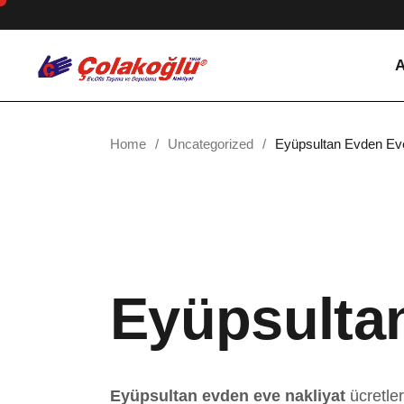
Skip
to
the
content
A
Home
Uncategorized
Eyüpsultan Evden Eve
Eyüpsultan
Eyüpsultan evden eve nakliyat
ücretler