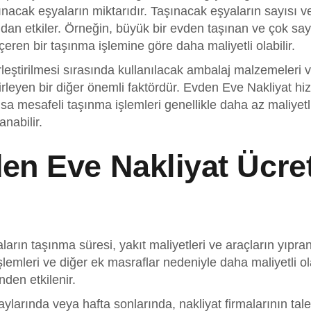
Okul Taşımacılığı
şınacak eşyaların miktarıdır. Taşınacak eşyaların sayısı v
udan etkiler. Örneğin, büyük bir evden taşınan ve çok sa
Kongre Taşımacılığı
eren bir taşınma işlemine göre daha maliyetli olabilir.
Piyano Taşımacılığı
ştirilmesi sırasında kullanılacak ambalaj malzemeleri ve 
Kütüphane
irleyen bir diğer önemli faktördür. Evden Eve Nakliyat hi
Taşımacılığı
a mesafeli taşınma işlemleri genellikle daha az maliyetl
Depolama
nabilir.
en Eve Nakliyat Ücret
arın taşınma süresi, yakıt maliyetleri ve araçların yıpranm
lemleri ve diğer ek masraflar nedeniyle daha maliyetli ola
nden etkilenir.
larında veya hafta sonlarında, nakliyat firmalarının talep