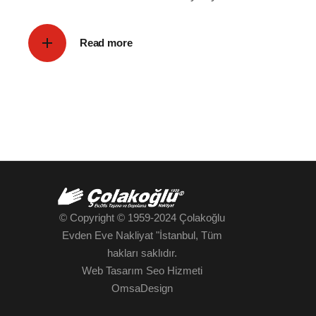
Read more
© Copyright © 1959-2024
Çolakoğlu
Evden Eve Nakliyat "İstanbul
, Tüm
hakları saklıdır.
Web Tasarım Seo Hizmeti
OmsaDesign