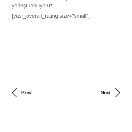
yerleştirebiliyoruz.
[yasr_overall_rating size=”small”]
Prev
Next