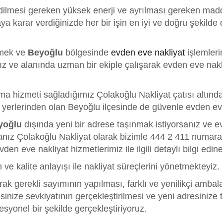
Okul Taşımacılığı
dilmesi gereken yüksek enerji ve ayrılması gereken maddi b
Kongre Taşımacılığı
a karar verdiğinizde her bir işin en iyi ve doğru şekilde 
Piyano Taşımacılığı
lmek ve
Beyoğlu
bölgesinde
evden eve nakliyat
işlemleri
Kütüphane
ız ve alanında uzman bir ekiple çalışarak evden eve nakl
Taşımacılığı
Depolama
 hizmeti sağladığımız Çolakoğlu Nakliyat çatısı altında,
m yerlerinden olan Beyoğlu ilçesinde de güvenle evden ev
yoğlu
dışında yeni bir adrese taşınmak istiyorsanız ve e
anız Çolakoğlu Nakliyat olarak bizimle 444 2 411 numaral
den eve nakliyat hizmetlerimiz ile ilgili detaylı bilgi edineb
ve kalite anlayışı ile nakliyat süreçlerini yönetmekteyiz.
rak gerekli sayımının yapılması, farklı ve yenilikçi ambal
sinize sevkiyatının gerçekleştirilmesi ve yeni adresinize 
esyonel bir şekilde gerçekleştiriyoruz.