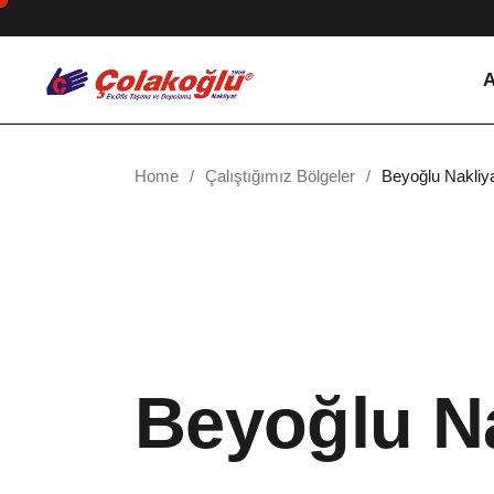
Skip
to
the
content
A
Home
Çalıştığımız Bölgeler
Beyoğlu Nakliy
Beyoğlu Na