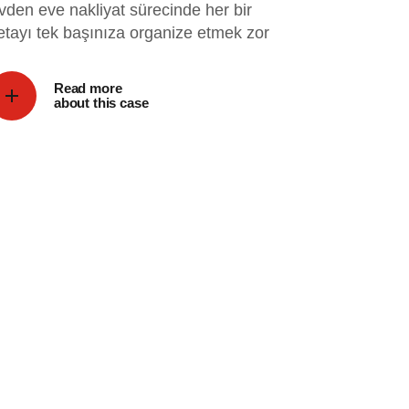
vden eve nakliyat sürecinde her bir
etayı tek başınıza organize etmek zor
Read more
about this case