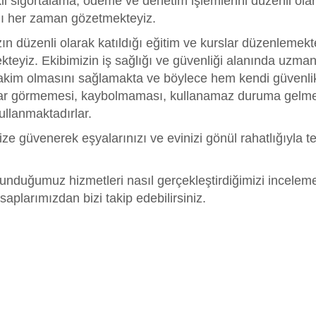
li sigortalama, ödeme ve denetim işlemlerini düzenli olara
rını her zaman gözetmekteyiz.
zın düzenli olarak katıldığı eğitim ve kurslar düzenlemekt
yiz. Ekibimizin iş sağlığı ve güvenliği alanında uzmanl
akim olmasını sağlamakta ve böylece hem kendi güvenlik
sar görmemesi, kaybolmaması, kullanamaz duruma gelmesi
kullanmaktadırlar.
n bize güvenerek eşyalarınızı ve evinizi gönül rahatlığıyla
unduğumuz hizmetleri nasıl gerçekleştirdiğimizi incelem
larımızdan bizi takip edebilirsiniz.