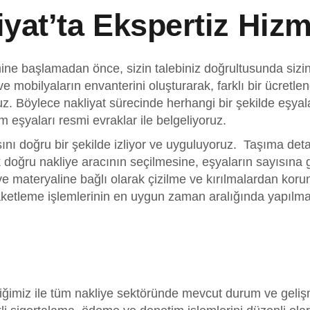
yat’ta Ekspertiz Hizm
mine başlamadan önce, sizin talebiniz doğrultusunda sizin
ve mobilyaların envanterini oluşturarak, farklı bir ücret
ruz. Böylece nakliyat sürecinde herhangi bir şekilde eşyal
üm eşyaları resmi evraklar ile belgeliyoruz.
sını doğru bir şekilde izliyor ve uyguluyoruz.
Taşıma deta
doğru nakliye aracının seçilmesine, eşyaların sayısına gö
 ve materyaline bağlı olarak çizilme ve kırılmalardan ko
aketleme işlemlerinin en uygun zaman aralığında yapılma
liğimiz ile tüm nakliye sektöründe mevcut durum ve geli