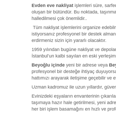
Evden eve nakliyat
işlemleri süre, sarfe
oluşan bir bütündür. Bu noktada, taşınmay
halledilmesi çok önemlidir..
Tüm nakliyat işlemlerini organize edebi
istiyorsanız profesyonel bir destek alman
erdirmeniz sizin için yararlı olacaktır.
1959 yılından bugüne nakliyat ve depolama
İstanbul’un kalbi sayılan en eski yerleşi
Beyoğlu içinde
yeni bir adrese veya
Be
profesyonel bir desteğe ihtiyaç duyuyors
hattımızı arayarak iletişime geçebilir ve ev
Uzman kadromuz ile uzun yıllardır, güven 
Evinizdeki eşyaların envanterinin çıkarıla
taşımaya hazır hale getirilmesi, yeni adre
her biri işlem basamağını en hızlı ve prof