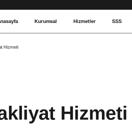
nasayfa
Kurumsal
Hizmetler
SSS
Evden Eve Nakliyat
at Hizmeti
Askılı Tekstil
Taşımacılığı
Parsiyel Taşımacılık
Ev Taşıma
Büro Taşıma
Ofis Taşıma
kliyat Hizmeti
Villa Taşıma
Fabrika Taşımacılığı