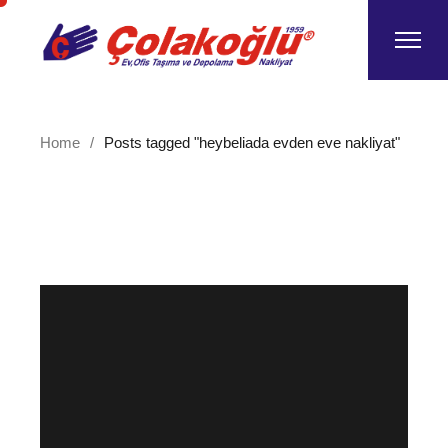
Skip
to
the
content
Home
Posts tagged "heybeliada evden eve nakliyat"